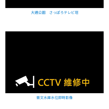
大通公園 さっぽろテレビ塔
曾文水庫水位即時影像