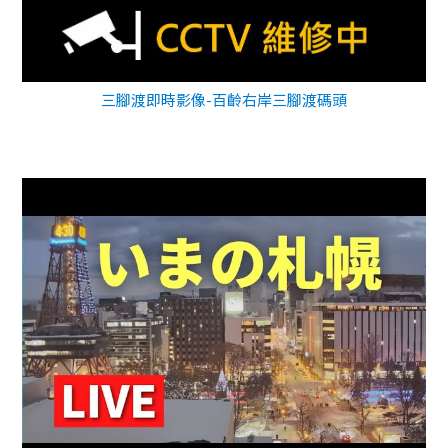
三腳渡即時影像-百齡右岸三腳渡碼頭