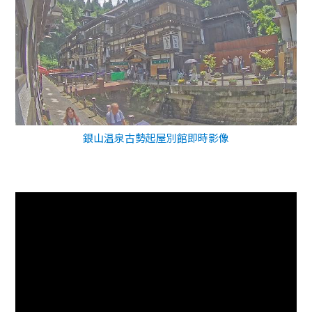
銀山温泉古勢起屋別館即時影像