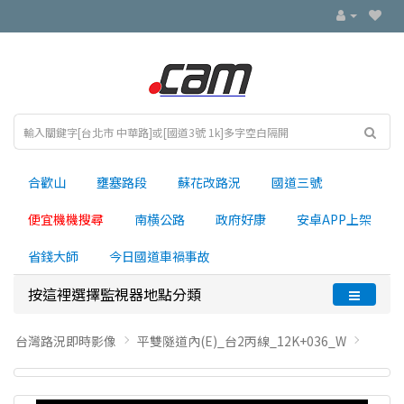
合歡山
壅塞路段
蘇花改路況
國道三號
便宜機機搜尋
南横公路
政府好康
安卓APP上架
省錢大師
今日國道車禍事故
按這裡選擇監視器地點分類
台灣路況即時影像
平雙隧道內(E)_台2丙線_12K+036_W