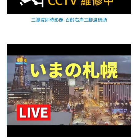
三腳渡即時影像-百齡右岸三腳渡碼頭