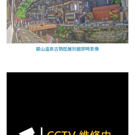
銀山温泉古勢起屋別館即時影像