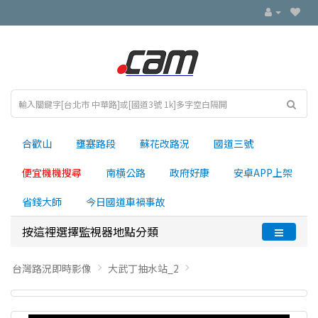
合歡山
壅塞路段
蘇花改路況
國道三號
便宜機機搜尋
南横公路
政府好康
安卓APP上架
省錢大師
今日國道車禍事故
按這裡選擇監視器地點分類
台灣路況即時影像
大武丁抽水站_2