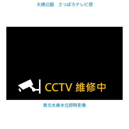
大通公園 さっぽろテレビ塔
曾文水庫水位即時影像