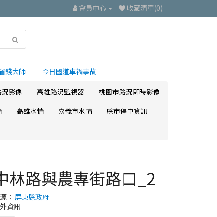
會員中心
收藏清單(0)
省錢大師
今日國道車禍事故
路況影像
高雄路況監視器
桃園市路況即時影像
情
高雄水情
嘉義市水情
縣市停車資訊
中林路與農專街路口_2
來源：
屏東縣政府
外資訊