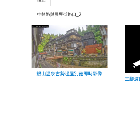
中林路與農專街路口_2
銀山温泉古勢起屋別館即時影像
三腳渡