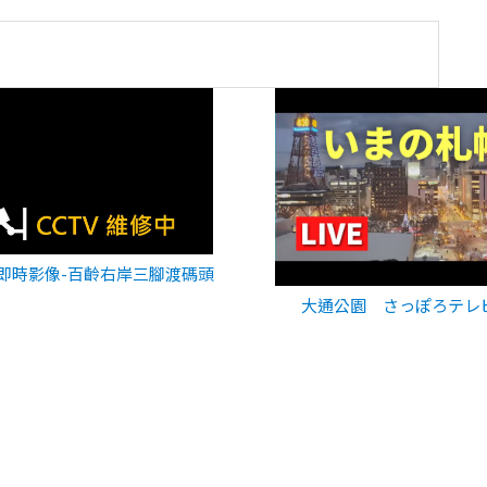
即時影像-百齡右岸三腳渡碼頭
大通公園 さっぽろテレ