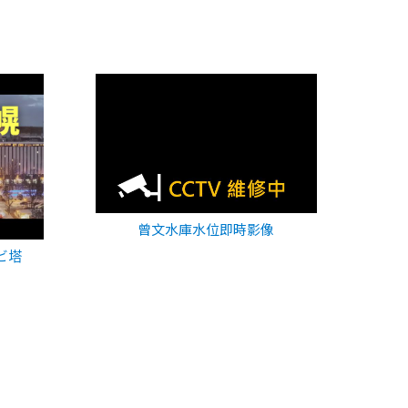
曾文水庫水位即時影像
ビ塔