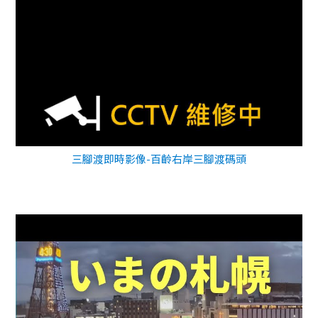
三腳渡即時影像-百齡右岸三腳渡碼頭