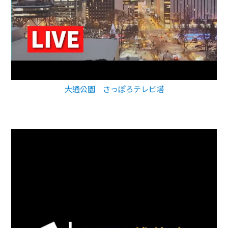
大通公園 さっぽろテレビ塔