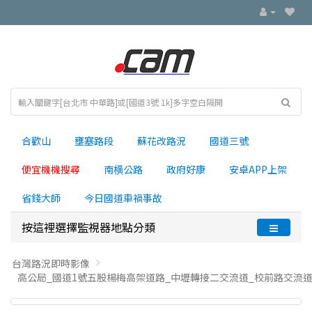
合歡山
壅塞路段
蘇花改路況
國道三號
便宜機機搜尋
南横公路
政府好康
安卓APP上架
省錢大師
今日國道車禍事故
按這裡選擇監視器地點分類
台灣路況即時影像
高公局_國道1號五股楊梅高架道路_中壢轉接二交流道_校前路交流道_66