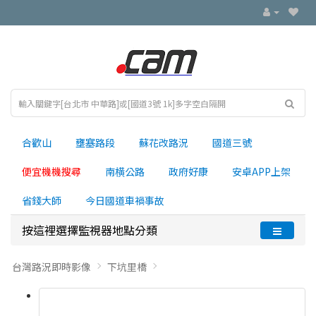
合歡山
壅塞路段
蘇花改路況
國道三號
便宜機機搜尋
南横公路
政府好康
安卓APP上架
省錢大師
今日國道車禍事故
按這裡選擇監視器地點分類
台灣路況即時影像
下坑里橋