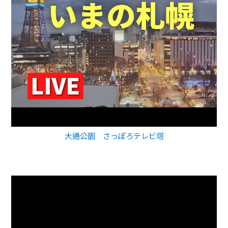
大通公園 さっぽろテレビ塔