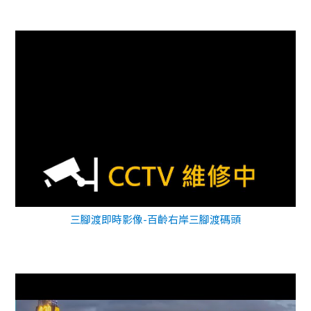
三腳渡即時影像-百齡右岸三腳渡碼頭