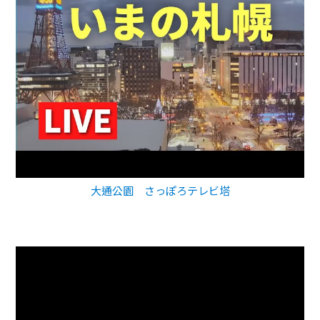
大通公園 さっぽろテレビ塔