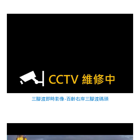
三腳渡即時影像-百齡右岸三腳渡碼頭