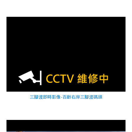
三腳渡即時影像-百齡右岸三腳渡碼頭