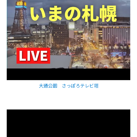
大通公園 さっぽろテレビ塔