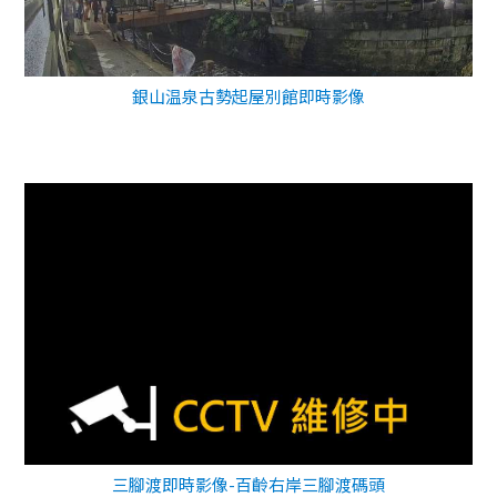
銀山温泉古勢起屋別館即時影像
三腳渡即時影像-百齡右岸三腳渡碼頭