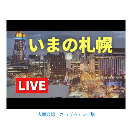
大通公園 さっぽろテレビ塔